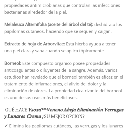
propiedades antimicrobianas que controlan las infecciones
bacterianas alrededor de la piel.
Melaleuca Alternifolia (aceite del árbol del té):
deshidrata los
papilomas cutáneos, haciendo que se sequen y caigan.
Extracto de hoja de Arborvitae:
Esta hierba ayuda a tener
una piel clara y sana cuando se aplica tópicamente.
Borneol:
Este compuesto orgánico posee propiedades
anticoagulantes o diluyentes de la sangre. Además, varios
estudios han revelado que el borneol también es eficaz en el
tratamiento de inflamaciones, el alivio del dolor y la
eliminación de olores. La propiedad cicatrizante del borneol
es uno de sus usos más beneficiosos.
QUÉ HACE
𝑽𝒔𝒐𝒙𝒂™𝑽𝒆𝒏𝒆𝒏𝒐 𝑨𝒃𝒆𝒋𝒂 𝑬𝒍𝒊𝒎𝒊𝒏𝒂𝒄𝒊ó𝒏 𝑽𝒆𝒓𝒓𝒖𝒈𝒂𝒔
𝒚 𝑳𝒖𝒏𝒂𝒓𝒆𝒔 𝑪𝒓𝒆𝒎𝒂
¿SU MEJOR OPCIÓN?
✔
Elimina los papilomas cutáneos, las verrugas y los lunares