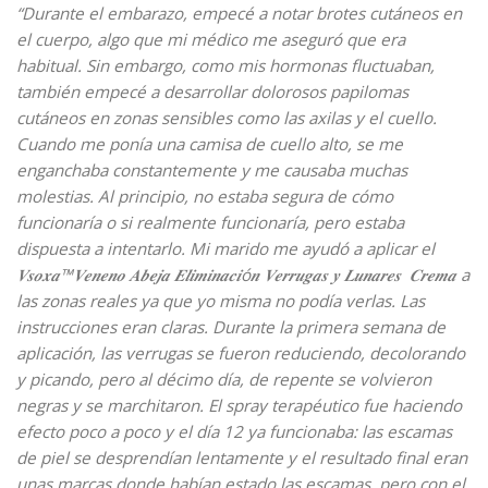
“
Durante el embarazo, empecé a notar brotes cutáneos en
el cuerpo, algo que mi médico me aseguró que era
habitual. Sin embargo, como mis hormonas fluctuaban,
también empecé a desarrollar dolorosos papilomas
cutáneos en zonas sensibles como las axilas y el cuello.
Cuando me ponía una camisa de cuello alto, se me
enganchaba constantemente y me causaba muchas
molestias. Al principio, no estaba segura de cómo
funcionaría o si realmente funcionaría, pero estaba
dispuesta a intentarlo. Mi marido me ayudó a aplicar el
𝑽𝒔𝒐𝒙𝒂™𝑽𝒆𝒏𝒆𝒏𝒐 𝑨𝒃𝒆𝒋𝒂 𝑬𝒍𝒊𝒎𝒊𝒏𝒂𝒄𝒊ó𝒏 𝑽𝒆𝒓𝒓𝒖𝒈𝒂𝒔 𝒚 𝑳𝒖𝒏𝒂𝒓𝒆𝒔 𝑪𝒓𝒆𝒎𝒂 a
las zonas reales ya que yo misma no podía verlas. Las
instrucciones eran claras. Durante la primera semana de
aplicación, las verrugas se fueron reduciendo, decolorando
y picando, pero al décimo día, de repente se volvieron
negras y se marchitaron. El spray terapéutico fue haciendo
efecto poco a poco y el día 12 ya funcionaba: las escamas
de piel se desprendían lentamente y el resultado final eran
unas marcas donde habían estado las escamas, pero con el