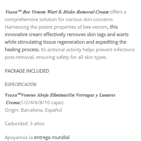
𝑽𝒔𝒐𝒙𝒂™ 𝑩𝒆𝒆 𝑽𝒆𝒏𝒐𝒎 𝑾𝒂𝒓𝒕 & 𝑴𝒐𝒍𝒆𝒔 𝑹𝒆𝒎𝒐𝒗𝒂𝒍 𝑪𝒓𝒆𝒂𝒎
offers a
comprehensive solution for various skin concerns.
Harnessing the potent properties of bee venom
, this
innovative cream effectively removes skin tags and warts
while stimulating tissue regeneration and expediting the
healing process.
Its antiviral activity helps prevent infections
post-removal, ensuring safety for all skin types.
PACKAGE INCLUDED
ESPECIFICACIÓN
𝑽𝒔𝒐𝒙𝒂™𝑽𝒆𝒏𝒆𝒏𝒐 𝑨𝒃𝒆𝒋𝒂 𝑬𝒍𝒊𝒎𝒊𝒏𝒂𝒄𝒊ó𝒏 𝑽𝒆𝒓𝒓𝒖𝒈𝒂𝒔 𝒚 𝑳𝒖𝒏𝒂𝒓𝒆𝒔
𝑪𝒓𝒆𝒎𝒂
(1/2/4/6/8/10 cajas)
Origin: Barcelona, Español
Caducidad: 3 años
Apoyamos la
entrega mundial