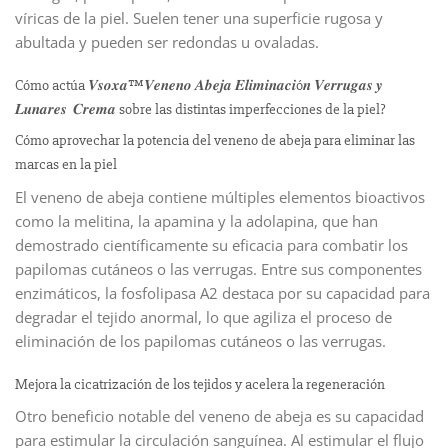
víricas de la piel. Suelen tener una superficie rugosa y
abultada y pueden ser redondas u ovaladas.
Cómo actúa 𝑽𝒔𝒐𝒙𝒂™𝑽𝒆𝒏𝒆𝒏𝒐 𝑨𝒃𝒆𝒋𝒂 𝑬𝒍𝒊𝒎𝒊𝒏𝒂𝒄𝒊ó𝒏 𝑽𝒆𝒓𝒓𝒖𝒈𝒂𝒔 𝒚
𝑳𝒖𝒏𝒂𝒓𝒆𝒔 𝑪𝒓𝒆𝒎𝒂 sobre las distintas imperfecciones de la piel?
Cómo aprovechar la potencia del veneno de abeja para eliminar las
marcas en la piel
El veneno de abeja contiene múltiples elementos bioactivos
como la melitina, la apamina y la adolapina, que han
demostrado científicamente su eficacia para combatir los
papilomas cutáneos o las verrugas. Entre sus componentes
enzimáticos, la fosfolipasa A2 destaca por su capacidad para
degradar el tejido anormal, lo que agiliza el proceso de
eliminación de los papilomas cutáneos o las verrugas.
Mejora la cicatrización de los tejidos y acelera la regeneración
Otro beneficio notable del veneno de abeja es su capacidad
para estimular la circulación sanguínea. Al estimular el flujo