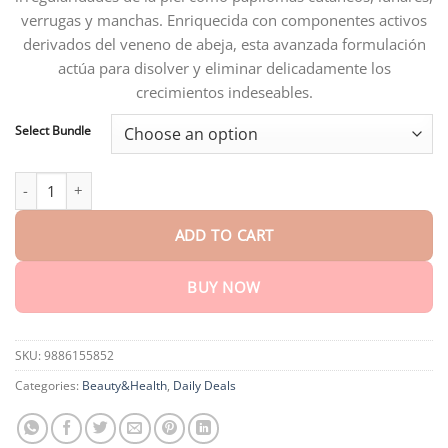
verrugas y manchas. Enriquecida con componentes activos
derivados del veneno de abeja, esta avanzada formulación
actúa para disolver y eliminar delicadamente los
crecimientos indeseables.
Select Bundle
𝑽𝒔𝒐𝒙𝒂™ 𝑽𝒆𝒏𝒆𝒏𝒐 𝑨𝒃𝒆𝒋𝒂 𝑬𝒍𝒊𝒎𝒊𝒏𝒂𝒄𝒊ó𝒏 𝑽𝒆𝒓𝒓𝒖𝒈𝒂𝒔 𝒚 𝑳𝒖𝒏𝒂𝒓𝒆𝒔 𝑪𝒓𝒆𝒎𝒂 quantity
ADD TO CART
BUY NOW
SKU:
9886155852
Categories:
Beauty&Health
,
Daily Deals