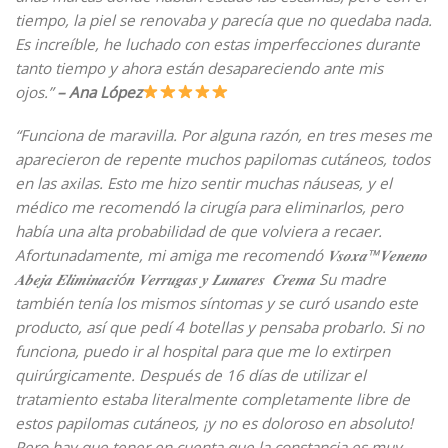
tiempo, la piel se renovaba y parecía que no quedaba nada.
Es increíble, he luchado con estas imperfecciones durante
tanto tiempo y ahora están desapareciendo ante mis
ojos.
”
– Ana López
“
Funciona de maravilla. Por alguna razón, en tres meses me
aparecieron de repente muchos papilomas cutáneos, todos
en las axilas. Esto me hizo sentir muchas náuseas, y el
médico me recomendó la cirugía para eliminarlos, pero
había una alta probabilidad de que volviera a recaer.
Afortunadamente, mi amiga me recomendó 𝑽𝒔𝒐𝒙𝒂™𝑽𝒆𝒏𝒆𝒏𝒐
𝑨𝒃𝒆𝒋𝒂 𝑬𝒍𝒊𝒎𝒊𝒏𝒂𝒄𝒊ó𝒏 𝑽𝒆𝒓𝒓𝒖𝒈𝒂𝒔 𝒚 𝑳𝒖𝒏𝒂𝒓𝒆𝒔 𝑪𝒓𝒆𝒎𝒂 Su madre
también tenía los mismos síntomas y se curó usando este
producto, así que pedí 4 botellas y pensaba probarlo. Si no
funciona, puedo ir al hospital para que me lo extirpen
quirúrgicamente. Después de 16 días de utilizar el
tratamiento estaba literalmente completamente libre de
estos papilomas cutáneos, ¡y no es doloroso en absoluto!
Pero hay que tener en cuenta que la constancia es muy