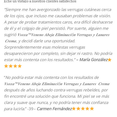
Eche un vistazo a nuestros clientes satisfechos
“
Siempre me han avergonzado las verrugas cutáneas cerca
de los ojos, que incluso me causaban problemas de visión.
A pesar de probar tratamientos caros, era difícil deshacerse
de él y el colgajo de piel persistió. Por suerte, alguien me
sugirió 𝑽𝒔𝒐𝒙𝒂™𝑽𝒆𝒏𝒆𝒏𝒐 𝑨𝒃𝒆𝒋𝒂 𝑬𝒍𝒊𝒎𝒊𝒏𝒂𝒄𝒊ó𝒏 𝑽𝒆𝒓𝒓𝒖𝒈𝒂𝒔 𝒚 𝑳𝒖𝒏𝒂𝒓𝒆𝒔
𝑪𝒓𝒆𝒎𝒂, y decidí darle una oportunidad.
Sorprendentemente esas molestas verrugas
desaparecieron por completo, sin dejar ni rastro. No podría
estar más contenta con los resultados.
”
– María González
“
No podría estar más contenta con los resultados de
𝑽𝒔𝒐𝒙𝒂™𝑽𝒆𝒏𝒆𝒏𝒐 𝑨𝒃𝒆𝒋𝒂 𝑬𝒍𝒊𝒎𝒊𝒏𝒂𝒄𝒊ó𝒏 𝑽𝒆𝒓𝒓𝒖𝒈𝒂𝒔 𝒚 𝑳𝒖𝒏𝒂𝒓𝒆𝒔 𝑪𝒓𝒆𝒎𝒂
después de años luchando contra verrugas rebeldes, por
fin encontré una solución que funciona. Mi piel se ve más
clara y suave que nunca, y no podría tener más confianza
para lucirla.
” -39
–
Carmen Fernández