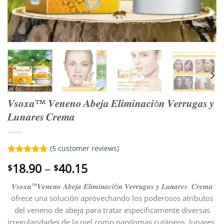
𝑽𝒔𝒐𝒙𝒂™ 𝑽𝒆𝒏𝒆𝒏𝒐 𝑨𝒃𝒆𝒋𝒂 𝑬𝒍𝒊𝒎𝒊𝒏𝒂𝒄𝒊ó𝒏 𝑽𝒆𝒓𝒓𝒖𝒈𝒂𝒔 𝒚
𝑳𝒖𝒏𝒂𝒓𝒆𝒔 𝑪𝒓𝒆𝒎𝒂
(
5
customer reviews)
Rated
5
5.00
Price
18.90
–
40.15
$
$
out of 5
range:
based on
customer
𝑽𝒔𝒐𝒙𝒂™𝑽𝒆𝒏𝒆𝒏𝒐 𝑨𝒃𝒆𝒋𝒂 𝑬𝒍𝒊𝒎𝒊𝒏𝒂𝒄𝒊ó𝒏 𝑽𝒆𝒓𝒓𝒖𝒈𝒂𝒔 𝒚 𝑳𝒖𝒏𝒂𝒓𝒆𝒔 𝑪𝒓𝒆𝒎𝒂
$18.90
ratings
ofrece una solución aprovechando los poderosos atributos
through
$40.15
del veneno de abeja para tratar específicamente diversas
irregularidades de la piel como papilomas cutáneos, lunares,