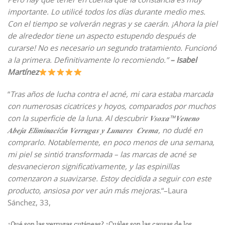
importante. Lo utilicé todos los días durante medio mes.
Con el tiempo se volverán negras y se caerán. ¡Ahora la piel
de alrededor tiene un aspecto estupendo después de
curarse! No es necesario un segundo tratamiento. Funcionó
a la primera. Definitivamente lo recomiendo.
”
– Isabel
Martínez
“
Tras años de lucha contra el acné, mi cara estaba marcada
con numerosas cicatrices y hoyos, comparados por muchos
con la superficie de la luna. Al descubrir 𝑽𝒔𝒐𝒙𝒂™𝑽𝒆𝒏𝒆𝒏𝒐
𝑨𝒃𝒆𝒋𝒂 𝑬𝒍𝒊𝒎𝒊𝒏𝒂𝒄𝒊ó𝒏 𝑽𝒆𝒓𝒓𝒖𝒈𝒂𝒔 𝒚 𝑳𝒖𝒏𝒂𝒓𝒆𝒔 𝑪𝒓𝒆𝒎𝒂, no dudé en
comprarlo. Notablemente, en poco menos de una semana,
mi piel se sintió transformada – las marcas de acné se
desvanecieron significativamente, y las espinillas
comenzaron a suavizarse. Estoy decidida a seguir con este
producto, ansiosa por ver aún más mejoras.
“–Laura
Sánchez, 33,
¿Qué son las verrugas cutáneas? ¿Cuáles son las causas de los