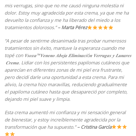
mis verrugas, sino que no me causó ninguna molestia ni
dolor. Estoy muy agradecida por esta crema, ya que me ha
devuelto la confianza y me ha liberado del miedo a los
tratamientos dolorosos.
”
– Marta Pérez
“
A pesar de sentirme desanimada tras probar numerosos
tratamientos sin éxito, mantuve la esperanza cuando me
topé con 𝑽𝒔𝒐𝒙𝒂™𝑽𝒆𝒏𝒆𝒏𝒐 𝑨𝒃𝒆𝒋𝒂 𝑬𝒍𝒊𝒎𝒊𝒏𝒂𝒄𝒊ó𝒏 𝑽𝒆𝒓𝒓𝒖𝒈𝒂𝒔 𝒚 𝑳𝒖𝒏𝒂𝒓𝒆𝒔
𝑪𝒓𝒆𝒎𝒂. Lidiar con los persistentes papilomas cutáneos que
aparecían en diferentes zonas de mi piel era frustrante,
pero decidí darle una oportunidad a esta crema. Para mi
alivio, la crema hizo maravillas, reduciendo gradualmente
el papiloma cutáneo hasta que desapareció por completo,
dejando mi piel suave y limpia.
Esta crema aumentó mi confianza y mi sensación general
de bienestar, y estoy increíblemente agradecida por la
transformación que ha supuesto.
”
– Cristina García