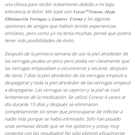
una clínica para recibir tratamiento debido a mi baja
tolerancia al dolor. Me topé con 𝑽𝒔𝒐𝒙𝒂™𝑽𝒆𝒏𝒆𝒏𝒐 𝑨𝒃𝒆𝒋𝒂
𝑬𝒍𝒊𝒎𝒊𝒏𝒂𝒄𝒊ó𝒏 𝑽𝒆𝒓𝒓𝒖𝒈𝒂𝒔 𝒚 𝑳𝒖𝒏𝒂𝒓𝒆𝒔 𝑪𝒓𝒆𝒎𝒂 y leí algunas
opiniones de amigos que habían tenido experiencias
similares, pero como yo no tenía muchas, pensé que podría
tener más posibilidades de éxito.
Después de la primera semana de uso la piel alrededor de
las verrugas picaba un poco pero podía ver claramente que
las verrugas empezaban a oscurecerse y secarse, después
de otros 7 días la piel alrededor de las verrugas empezó a
despegarse y toda la piel alrededor de las verrugas empezó
a despegarse. Las verrugas se cayeron y la piel se curó
lentamente de la medicación. Se utilizó Cvreoz 4 veces al
día durante 15 días y después se eliminaron
completamente sin tener que preocuparse de infectar a
nadie más porque se había eliminado. Sólo han pasado
unas semanas desde que se me quitaron y ¡estoy muy
contenta con los resultados! No sólo eliminó eficazmente