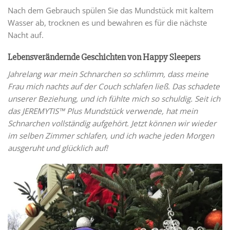
Nach dem Gebrauch spülen Sie das Mundstück mit kaltem
Wasser ab, trocknen es und bewahren es für die nächste
Nacht auf.
Lebensverändernde Geschichten von Happy Sleepers
Jahrelang war mein Schnarchen so schlimm, dass meine
Frau mich nachts auf der Couch schlafen ließ. Das schadete
unserer Beziehung, und ich fühlte mich so schuldig. Seit ich
das JEREMYTIS™ Plus Mundstück verwende, hat mein
Schnarchen vollständig aufgehört. Jetzt können wir wieder
im selben Zimmer schlafen, und ich wache jeden Morgen
ausgeruht und glücklich auf!