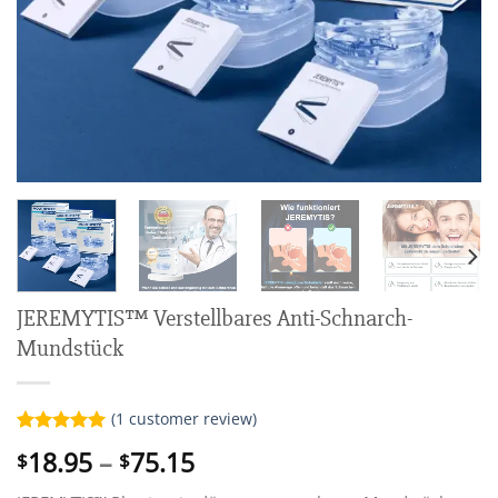
JEREMYTIS™ Verstellbares Anti-Schnarch-
Mundstück
(
1
customer review)
Rated
1
5.00
Price
18.95
–
75.15
$
$
out of 5
range:
based on