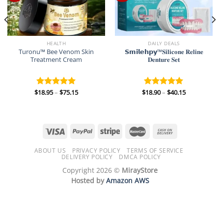
HEALTH
DAILY DEALS
Turonu™ Bee Venom Skin
𝗦𝗺𝗶𝗹𝗲𝗵𝗽𝘆™𝐒𝐢𝐥𝐢𝐜𝐨𝐧𝐞 𝐑𝐞𝐥𝐢𝐧𝐞
Treatment Cream
𝐃𝐞𝐧𝐭𝐮𝐫𝐞 𝐒𝐞𝐭
Price
Price
$
18.95
–
$
75.15
$
18.90
–
$
40.15
Rated
5.00
Rated
5.00
range:
range:
out of 5
out of 5
$18.95
$18.90
through
through
$75.15
$40.15
ABOUT US
PRIVACY POLICY
TERMS OF SERVICE
DELIVERY POLICY
DMCA POLICY
Copyright 2026 ©
MirayStore
Hosted by
Amazon AWS