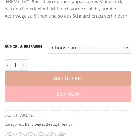
customer
JEREMYTIS™ Plus ist ein dünnes, anpassbares Mundstück,
$18.95
rating
das den Unterkiefer leicht nach vorne schiebt, um die
through
$75.15
Atemwege zu öffnen und so das Schnarchen zu verhindern.
BUNDEL & BESPAREN
JEREMYTIS™ Verstellbares Anti-Schnarch-Mundstück quantity
ADD TO CART
BUY NOW
SKU:
6117865198
Categories:
Daily Deals
,
Beauty&Health