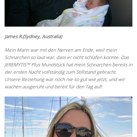
James R.(Sydney, Australia)
Mein Mann war mit den Nerven am Ende, weil mein
Schnarchen so laut war, dass er nicht schlafen konnte. Das
JEREMYTIS™ Plus Mundstück hat mein Schnarchen bereits in
der ersten Nacht vollständig zum Stillstand gebracht.
Unsere Beziehung war noch nie so gut wie jetzt, und wir
wachen ausgeruht und bereit für den Tag auf!