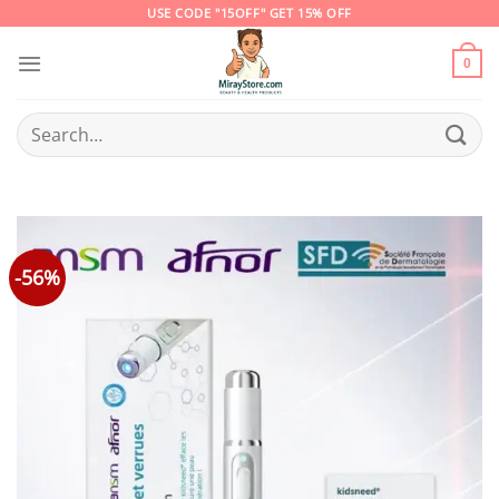
Skip
USE CODE "15OFF" GET 15% OFF
to
content
0
Search
for:
-56%