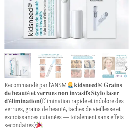
Recommandé par l’ANSM
𝐤𝐢𝐝𝐬𝐧𝐞𝐞𝐝® 𝐆𝐫𝐚𝐢𝐧𝐬
𝐝𝐞 𝐛𝐞𝐚𝐮𝐭é 𝐞𝐭 𝐯𝐞𝐫𝐫𝐮𝐞𝐬 𝐧𝐨𝐧 𝐢𝐧𝐯𝐚𝐬𝐢𝐟𝐬 𝐒𝐭𝐲𝐥𝐨 𝐥𝐚𝐬𝐞𝐫
𝐝’é𝐥𝐢𝐦𝐢𝐧𝐚𝐭𝐢𝐨𝐧(Élimination rapide et indolore des
verrues, grains de beauté, taches de vieillesse et
excroissances cutanées — totalement sans effets
secondaires)