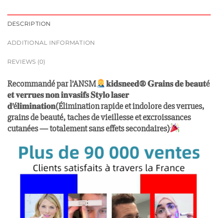
DESCRIPTION
ADDITIONAL INFORMATION
REVIEWS (0)
Recommandé par l’ANSM
𝐤𝐢𝐝𝐬𝐧𝐞𝐞𝐝® 𝐆𝐫𝐚𝐢𝐧𝐬 𝐝𝐞 𝐛𝐞𝐚𝐮𝐭é
𝐞𝐭 𝐯𝐞𝐫𝐫𝐮𝐞𝐬 𝐧𝐨𝐧 𝐢𝐧𝐯𝐚𝐬𝐢𝐟𝐬 𝐒𝐭𝐲𝐥𝐨 𝐥𝐚𝐬𝐞𝐫
𝐝’é𝐥𝐢𝐦𝐢𝐧𝐚𝐭𝐢𝐨𝐧(Élimination rapide et indolore des verrues,
grains de beauté, taches de vieillesse et excroissances
cutanées — totalement sans effets secondaires)