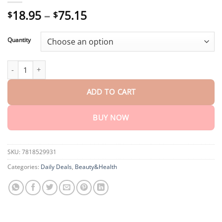
Price
18.95
–
75.15
$
$
range:
$18.95
Quantity
through
$75.15
Recommandé par l’ANSM
𝐤𝐢𝐝𝐬𝐧𝐞𝐞𝐝® 𝐆𝐫𝐚𝐢𝐧𝐬 𝐝𝐞 𝐛𝐞𝐚𝐮𝐭é 𝐞
ADD TO CART
BUY NOW
SKU:
7818529931
Categories:
Daily Deals
,
Beauty&Health