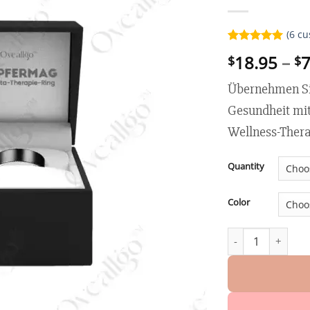
(
6
cu
Rated
6
5.00
18.95
–
7
$
$
out of 5
based on
customer
Übernehmen Sie
ratings
Gesundheit m
Wellness-Thera
Quantity
Color
Oveallgo™ Kupfer