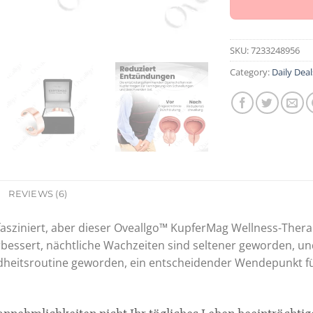
SKU:
7233248956
Category:
Daily Deal
REVIEWS (6)
fasziniert, aber dieser Oveallgo™ KupferMag Wellness-Ther
rbessert, nächtliche Wachzeiten sind seltener geworden, und 
dheitsroutine geworden, ein entscheidender Wendepunkt für