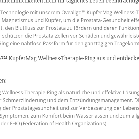
nnehmlichkeiten nicht Ihr tägliches Leben beeinträchtig
nd Technologie mit unserem Oveallgo™ KupferMag Wellness-T
n Magnetismus und Kupfer, um die Prostata-Gesundheit effek
gt, den Blutfluss zur Prostata zu fördern und deren Funkti
r schützen die Prostata-Zellen vor Schäden und gewährleis
 Ring eine nahtlose Passform für den ganztägigen Tragekomf
o™ KupferMag Wellness-Therapie-Ring aus und entdecken S
en:
 Wellness-Therapie-Ring als natürliche und effektive Lösu
der Schmerzlinderung und dem Entzündungsmanagement. Dies
g der Prostatagesundheit und zur Verbesserung der Lebens
n Symptomen, zum Komfort beim Wasserlassen und zum all
d der FHO (Federation of Health Organizations).