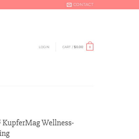
CONTACT
LOGIN
CART /
$
0.00
0
 KupferMag Wellness-
ing