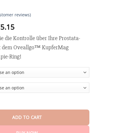
stomer reviews)
Price
5.15
range:
 die Kontrolle über Ihre Prostata-
$18.95
through
it dem Oveallgo™ KupferMag
$75.15
pie-Ring!
Mag Wellness-Therapie-Ring quantity
ADD TO CART