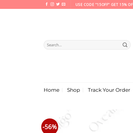
Skip
USE CODE "15OFF" GET 15% OF
to
content
Search
for:
Home
Shop
Track Your Order
-56%