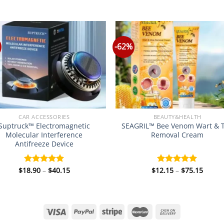
-62%
CAR ACCESSORIES
BEAUTY&HEALTH
Suptruck™ Electromagnetic
SEAGRIL™ Bee Venom Wart & 
Molecular Interference
Removal Cream
Antifreeze Device
Price
Price
$
18.90
–
$
40.15
$
12.15
–
$
75.15
Rated
5.00
Rated
5.00
range:
range
out of 5
out of 5
$18.90
$12.1
through
throu
$40.15
$75.1