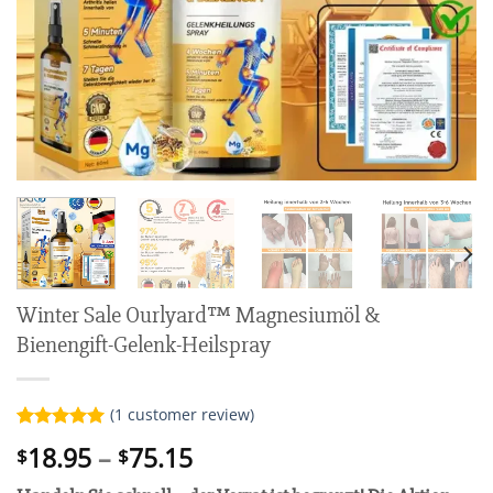
Winter Sale Ourlyard™ Magnesiumöl &
Bienengift-Gelenk-Heilspray
(
1
customer review)
Rated
1
5.00
Price
18.95
–
75.15
$
$
out of 5
range:
based on