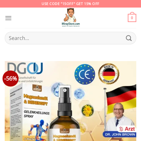
Skip
USE CODE "15OFF" GET 15% OFF
to
content
0
Search
for:
-56%