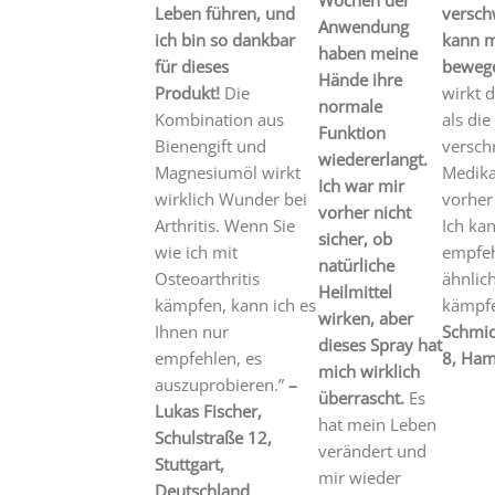
Wochen der
Leben führen, und
versch
Anwendung
ich bin so dankbar
kann mi
haben meine
für dieses
beweg
Hände ihre
Produkt!
Die
wirkt 
normale
Kombination aus
als die
Funktion
Bienengift und
versch
wiedererlangt.
Magnesiumöl wirkt
Medika
Ich war mir
wirklich Wunder bei
vorher
vorher nicht
Arthritis. Wenn Sie
Ich ka
sicher, ob
wie ich mit
empfeh
natürliche
Osteoarthritis
ähnlic
Heilmittel
kämpfen, kann ich es
kämpfe
wirken, aber
Ihnen nur
Schmid
dieses Spray hat
empfehlen, es
8, Ham
mich wirklich
auszuprobieren.”
–
überrascht.
Es
Lukas Fischer,
hat mein Leben
Schulstraße 12,
verändert und
Stuttgart,
mir wieder
Deutschland