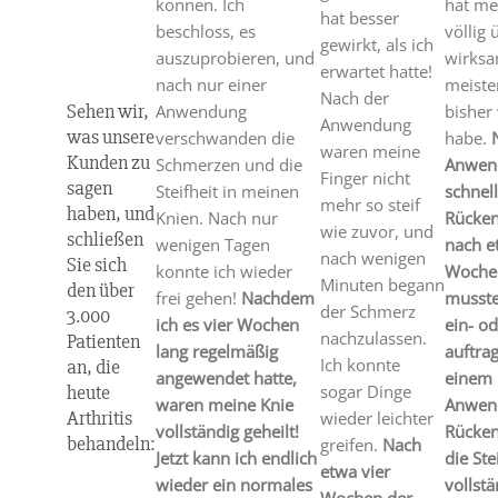
können. Ich
hat me
hat besser
beschloss, es
völlig 
gewirkt, als ich
auszuprobieren, und
wirksa
erwartet hatte!
nach nur einer
meiste
Nach der
Sehen wir,
Anwendung
bisher
Anwendung
was unsere
verschwanden die
habe.
waren meine
Kunden zu
Schmerzen und die
Anwend
Finger nicht
sagen
Steifheit in meinen
schnel
mehr so steif
haben, und
Knien. Nach nur
Rücken
wie zuvor, und
schließen
wenigen Tagen
nach e
nach wenigen
Sie sich
konnte ich wieder
Woche
Minuten begann
den über
frei gehen!
Nachdem
musste
der Schmerz
3.000
ich es vier Wochen
ein- o
nachzulassen.
Patienten
lang regelmäßig
auftrag
Ich konnte
an, die
angewendet hatte,
einem 
heute
sogar Dinge
waren meine Knie
Anwend
Arthritis
wieder leichter
vollständig geheilt!
Rücke
behandeln:
greifen.
Nach
Jetzt kann ich endlich
die Ste
etwa vier
wieder ein normales
vollstä