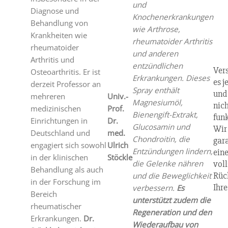
und
Diagnose und
Knochenerkrankungen
Behandlung von
wie Arthrose,
Krankheiten wie
rheumatoider Arthritis
rheumatoider
und anderen
Arthritis und
entzündlichen
Ver
Osteoarthritis. Er ist
Erkrankungen. Dieses
es j
derzeit Professor an
Spray enthält
und
mehreren
Univ.-
Magnesiumöl,
nich
medizinischen
Prof.
Bienengift-Extrakt,
funk
Einrichtungen in
Dr.
Glucosamin und
Wir
Deutschland und
med.
Chondroitin, die
gar
engagiert sich sowohl
Ulrich
Entzündungen lindern,
ein
in der klinischen
Stöckle
die Gelenke nähren
vol
Behandlung als auch
Rüc
und die Beweglichkeit
in der Forschung im
Ihre
verbessern.
Es
Bereich
unterstützt zudem die
rheumatischer
Regeneration und den
Erkrankungen.
Dr.
Wiederaufbau von