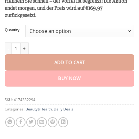
Handeln Sie schnell – der Vorrat ist begrenzt!
Die Aktion
customer
$18.95
rating
endet morgen, und der Preis wird auf €169,97
through
zurückgesetzt.
$75.15
Quantity
Winter Sale Ourlyard™ Magnesiumöl & Bienengift-Gelenk-Heilsp
ADD TO CART
BUY NOW
SKU:
4174332294
Categories:
Beauty&Health
,
Daily Deals