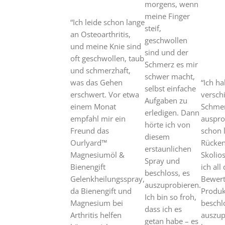
morgens, wenn
meine Finger
“Ich leide schon lange
steif,
an Osteoarthritis,
geschwollen
und meine Knie sind
sind und der
oft geschwollen, taub
Schmerz es mir
und schmerzhaft,
schwer macht,
was das Gehen
“Ich ha
selbst einfache
erschwert. Vor etwa
versch
Aufgaben zu
einem Monat
Schmer
erledigen. Dann
empfahl mir ein
ausprob
hörte ich von
Freund das
schon 
diesem
Ourlyard™
Rücke
erstaunlichen
Magnesiumöl &
Skolio
Spray und
Bienengift
ich all
beschloss, es
Gelenkheilungsspray,
Bewert
auszuprobieren.
da Bienengift und
Produk
Ich bin so froh,
Magnesium bei
beschlo
dass ich es
Arthritis helfen
auszup
getan habe – es