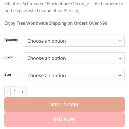
through
Stil ohne Schmerzen! Einziehbare Ohrringe – die bequemste
$61.24
und eleganteste Lösung ohne Piercing.
Enjoy Free Worldwide Shipping on Orders Over $99
Quantity
Color
Size
Einziehbare Ohrringe (Kauf 1 bekomme 1 gratis) quantity
ADD TO CART
BUY NOW