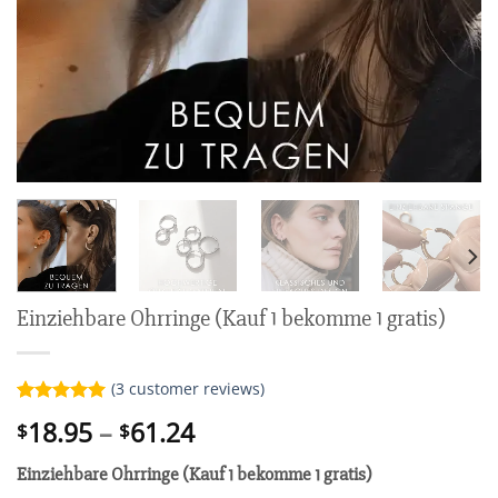
Einziehbare Ohrringe (Kauf 1 bekomme 1 gratis)
(
3
customer reviews)
Rated
3
5.00
Price
18.95
–
61.24
$
$
out of 5
range:
based on
customer
Einziehbare Ohrringe (Kauf 1 bekomme 1 gratis)
$18.95
ratings